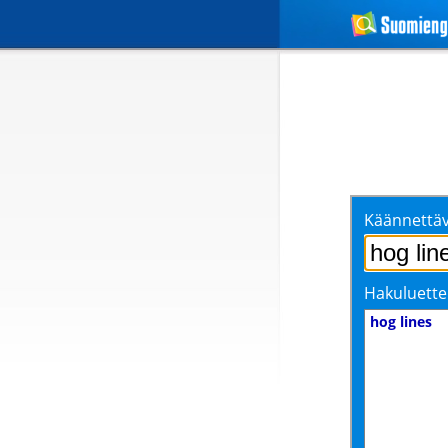
Käännettäv
Hakuluette
hog lines