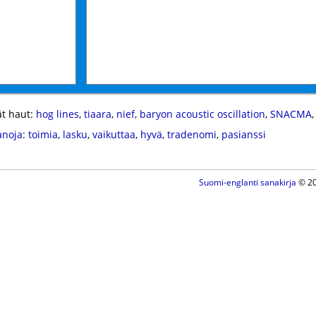
t haut:
hog lines
,
tiaara
,
nief
,
baryon acoustic oscillation
,
SNACMA
anoja
:
toimia
,
lasku
,
vaikuttaa
,
hyvä
,
tradenomi
,
pasianssi
Suomi-englanti sanakirja
© 20