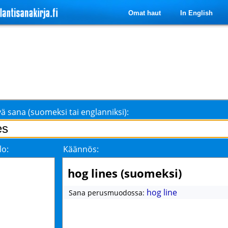
Omat haut
In English
ä sana (suomeksi tai englanniksi):
lo:
Käännös:
hog lines (suomeksi)
hog line
Sana perusmuodossa: