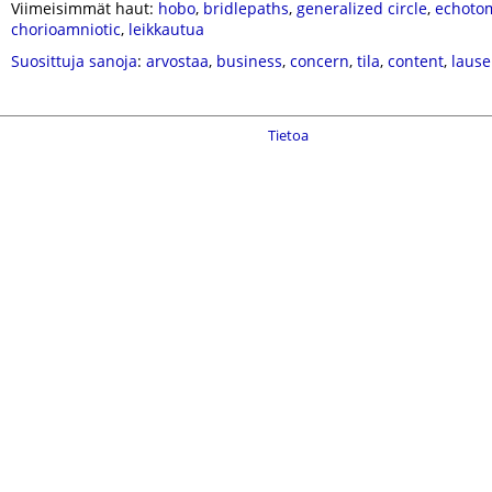
Viimeisimmät haut:
hobo
,
bridlepaths
,
generalized circle
,
echoto
chorioamniotic
,
leikkautua
Suosittuja sanoja
:
arvostaa
,
business
,
concern
,
tila
,
content
,
lause
Tietoa