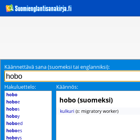
Käännettävä sana (suomeksi tai englanniksi):
Hakuluettelo:
Käännös:
hobo
hobo (suomeksi)
hobo
e
hobo
s
kulkuri
(
s
: migratory worker)
hobo
y
hobo
ed
hobo
es
hobo
ys