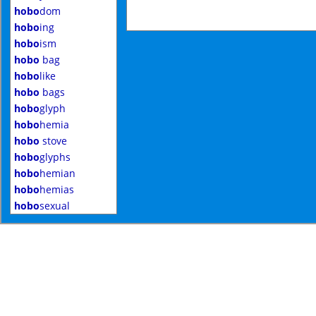
hobo
dom
hobo
ing
hobo
ism
hobo
bag
hobo
like
hobo
bags
hobo
glyph
hobo
hemia
hobo
stove
hobo
glyphs
hobo
hemian
hobo
hemias
hobo
sexual