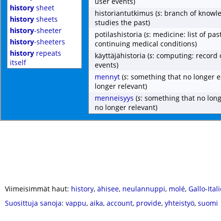
user events)
history
sheet
historiantutkimus
(
s
: branch of knowl
history
sheets
studies the past)
history
-sheeter
potilashistoria
(
s
: medicine: list of pa
history
-sheeters
continuing medical conditions)
history
repeats
käyttäjähistoria
(
s
: computing: record 
itself
events)
mennyt
(
s
: something that no longer ex
longer relevant)
menneisyys
(
s
: something that no longe
no longer relevant)
Viimeisimmät haut:
history
,
ähisee
,
neulannuppi
,
molé
,
Gallo-Itali
Suosittuja sanoja
:
vappu
,
aika
,
account
,
provide
,
yhteistyö
,
suomi