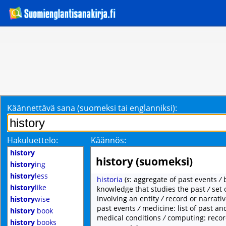
Käännettävä sana (suomeksi tai englanniksi):
Hakuluettelo:
Käännös:
history
history (suomeksi)
history
ing
history
less
historia
(
s
: aggregate of past events
/
history
like
knowledge that studies the past
/
set 
involving an entity
/
record or narrativ
history
wise
past events
/
medicine: list of past a
history
book
medical conditions
/
computing: recor
history
books