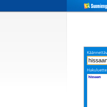
Käännettäv
Hakuluette
hissaan