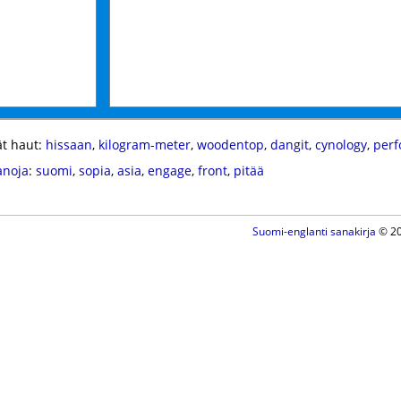
t haut:
hissaan
,
kilogram-meter
,
woodentop
,
dangit
,
cynology
,
perf
anoja
:
suomi
,
sopia
,
asia
,
engage
,
front
,
pitää
Suomi-englanti sanakirja
© 20