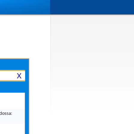
X
dossa: