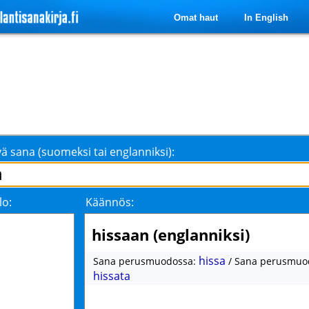
Omat haut
In English
ä sana (suomeksi tai englanniksi):
lo:
Käännös:
hissaan (englanniksi)
hissa
Sana perusmuodossa:
/ Sana perusmuo
hissata