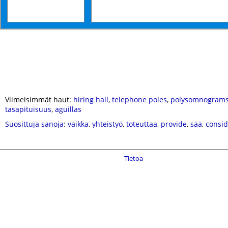
Viimeisimmät haut:
hiring hall
,
telephone poles
,
polysomnogram
tasapituisuus
,
aguillas
Suosittuja sanoja
:
vaikka
,
yhteistyö
,
toteuttaa
,
provide
,
sää
,
consid
Tietoa