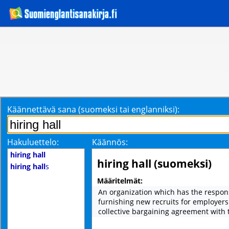
Käännettävä sana (suomeksi tai englanniksi):
Hakuluettelo:
Käännös:
hiring hall
hiring hall (suomeksi)
hiring hall
s
Määritelmät:
An organization which has the responsi
furnishing new recruits for employer
collective bargaining agreement with 