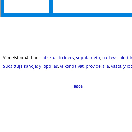
Viimeisimmät haut:
hiiskua
,
loriners
,
supplanteth
,
outlaws
,
alettii
Suosittuja sanoja
:
ylioppilas
,
viikonpäivät
,
provide
,
tila
,
vasta
,
ylio
Tietoa