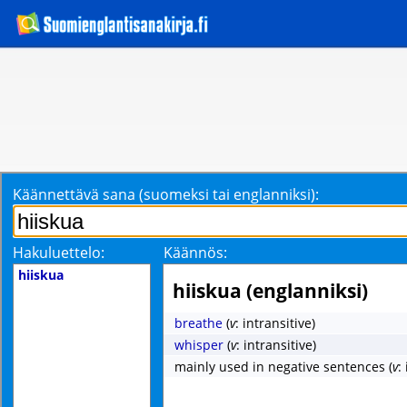
Käännettävä sana (suomeksi tai englanniksi):
Hakuluettelo:
Käännös:
hiiskua
hiiskua (englanniksi)
breathe
(
v
: intransitive)
whisper
(
v
: intransitive)
mainly used in negative sentences
(
v
: