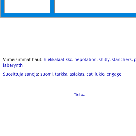
Viimeisimmät haut:
hiekkalaatikko
,
nepotation
,
shitly
,
stanchers
,
laberynth
Suosittuja sanoja
:
suomi
,
tarkka
,
asiakas
,
cat
,
lukio
,
engage
Tietoa