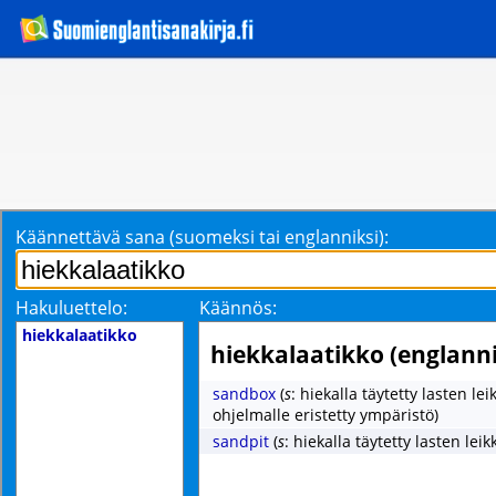
Käännettävä sana (suomeksi tai englanniksi):
Hakuluettelo:
Käännös:
hiekkalaatikko
hiekkalaatikko (englanni
sandbox
(
s
: hiekalla täytetty lasten le
ohjelmalle eristetty ympäristö)
sandpit
(
s
: hiekalla täytetty lasten leik