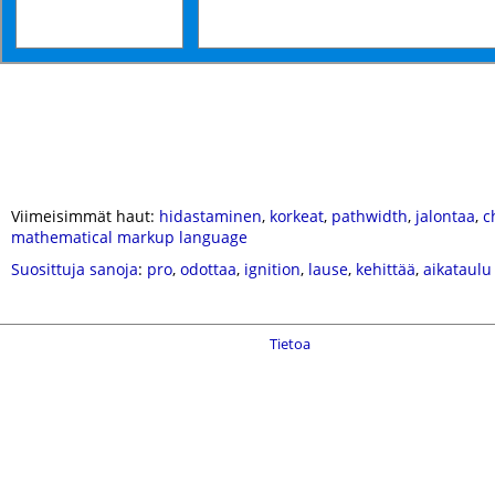
Viimeisimmät haut:
hidastaminen
,
korkeat
,
pathwidth
,
jalontaa
,
c
mathematical markup language
Suosittuja sanoja
:
pro
,
odottaa
,
ignition
,
lause
,
kehittää
,
aikataulu
Tietoa