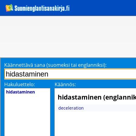
Käännettävä sana (suomeksi tai englanniksi):
Hakuluettelo:
Käännös:
hidastaminen
hidastaminen (englannik
deceleration