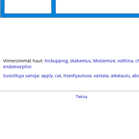
Viimeisimmät haut:
hickupping
,
diabeetus
,
Moslemize
,
volttina
,
c
endomorphin
Suosittuja sanoja
:
apply
,
cat
,
itseohjautuva
,
vastata
,
aikataulu
,
ab
Tietoa