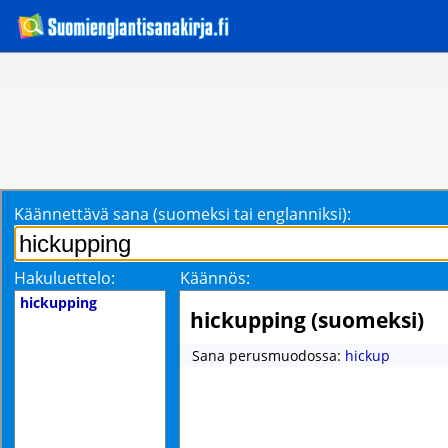
Käännettävä sana (suomeksi tai englanniksi):
Hakuluettelo:
Käännös:
hickupping
hickupping (suomeksi)
Sana perusmuodossa:
hickup