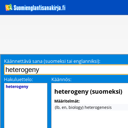
Käännettävä sana (suomeksi tai englanniksi):
Hakuluettelo:
Käännös:
heterogeny
heterogeny (suomeksi)
Määritelmät:
(lb, en, biology) heterogenesis