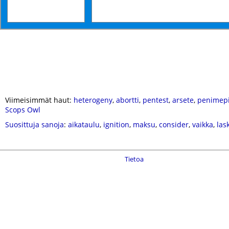
Viimeisimmät haut:
heterogeny
,
abortti
,
pentest
,
arsete
,
penimepi
Scops Owl
Suosittuja sanoja
:
aikataulu
,
ignition
,
maksu
,
consider
,
vaikka
,
las
Tietoa