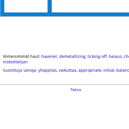
Viimeisimmät haut:
havener
,
demetallizing
,
ticking-off
,
heiaus
,
ch
niskoittelijan
Suosittuja sanoja
:
ylioppilas
,
vaikuttaa
,
appropriate
,
initial
,
balan
Tietoa