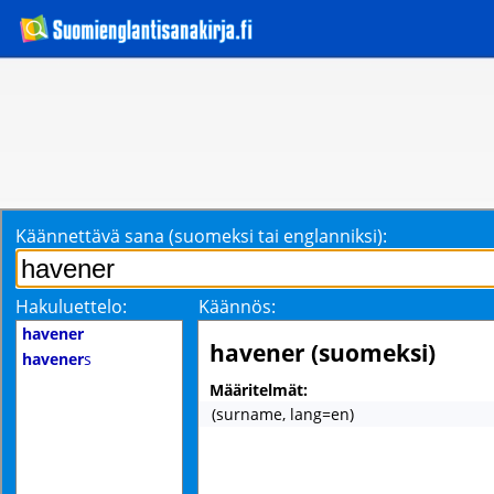
Käännettävä sana (suomeksi tai englanniksi):
Hakuluettelo:
Käännös:
havener
havener (suomeksi)
havener
s
Määritelmät:
(surname, lang=en)