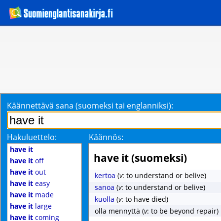
Käännettävä sana (suomeksi tai englanniksi):
Hakuluettelo:
Käännös:
have it
have it (suomeksi)
have it
off
have it
out
kertoa
(
v
: to understand or belive)
have it
easy
sanoa
(
v
: to understand or belive)
have it
made
kuolla
(
v
: to have died)
have it
large
olla mennyttä
(
v
: to be beyond repair)
have it
coming