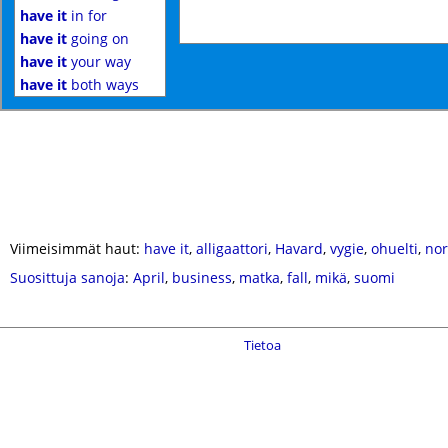
have it
in for
have it
going on
have it
your way
have it
both ways
Viimeisimmät haut:
have it
,
alligaattori
,
Havard
,
vygie
,
ohuelti
,
nor
Suosittuja sanoja
:
April
,
business
,
matka
,
fall
,
mikä
,
suomi
Tietoa