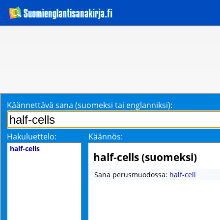
Käännettävä sana (suomeksi tai englanniksi):
Hakuluettelo:
Käännös:
half-cells
half-cells (suomeksi)
Sana perusmuodossa:
half-cell