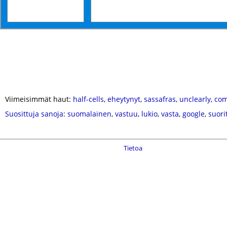
Viimeisimmät haut:
half-cells
,
eheytynyt
,
sassafras
,
unclearly
,
co
Suosittuja sanoja
:
suomalainen
,
vastuu
,
lukio
,
vasta
,
google
,
suori
Tietoa