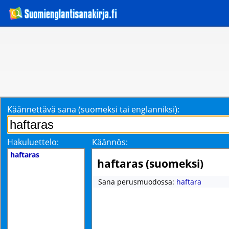
Käännettävä sana (suomeksi tai englanniksi):
Hakuluettelo:
Käännös:
haftaras
haftaras (suomeksi)
Sana perusmuodossa:
haftara