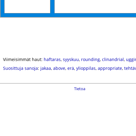
Viimeisimmät haut:
haftaras
,
syyskuu
,
rounding
,
clinandrial
,
uggi
Suosittuja sanoja
:
jakaa
,
above
,
erä
,
ylioppilas
,
appropriate
,
tehtä
Tietoa