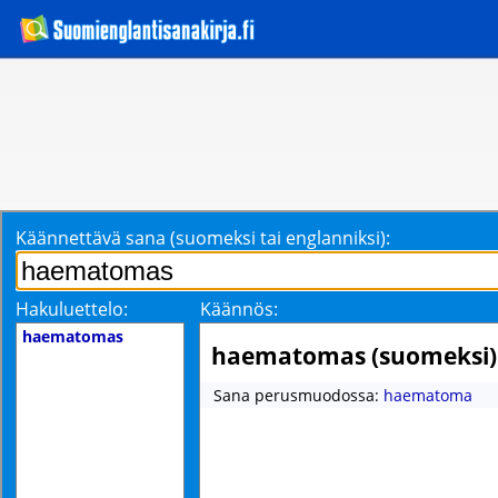
Käännettävä sana (suomeksi tai englanniksi):
Hakuluettelo:
Käännös:
haematomas
haematomas (suomeksi)
Sana perusmuodossa:
haematoma