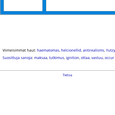
Viimeisimmät haut:
haematomas
,
helcionellid
,
antirealisms
,
Yutz
Suosittuja sanoja
:
maksaa
,
tutkimus
,
ignition
,
ottaa
,
vastuu
,
occur
Tietoa