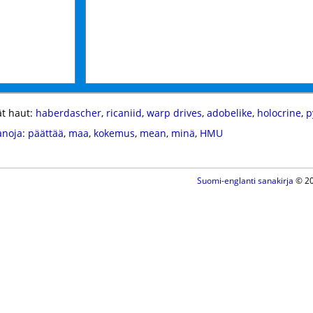
t haut:
haberdascher
,
ricaniid
,
warp drives
,
adobelike
,
holocrine
,
p
anoja
:
päättää
,
maa
,
kokemus
,
mean
,
minä
,
HMU
Suomi-englanti sanakirja
© 20