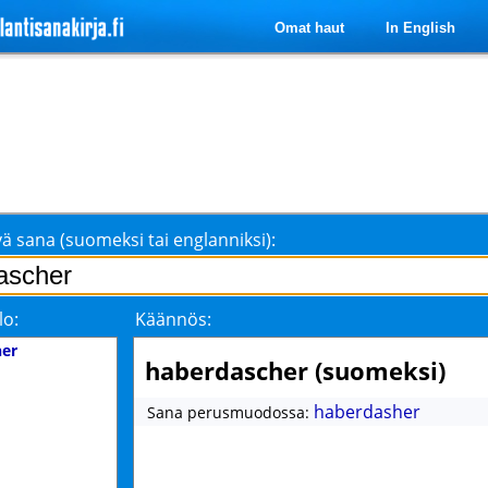
Omat haut
In English
ä sana (suomeksi tai englanniksi):
lo:
Käännös:
her
haberdascher (suomeksi)
haberdasher
Sana perusmuodossa: