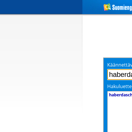
Käännettäv
Hakuluette
haberdasc