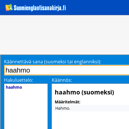
Käännettävä sana (suomeksi tai englanniksi):
Hakuluettelo:
Käännös:
haahmo
haahmo (suomeksi)
Määritelmät:
Hahmo.