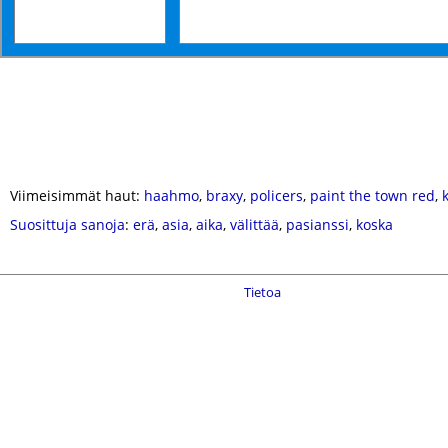
Viimeisimmät haut:
haahmo
,
braxy
,
policers
,
paint the town red
,
Suosittuja sanoja
:
erä
,
asia
,
aika
,
välittää
,
pasianssi
,
koska
Tietoa