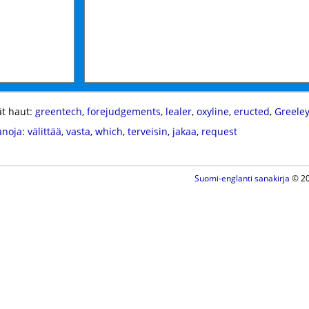
t haut:
greentech
,
forejudgements
,
lealer
,
oxyline
,
eructed
,
Greele
anoja
:
välittää
,
vasta
,
which
,
terveisin
,
jakaa
,
request
Suomi-englanti sanakirja
© 20