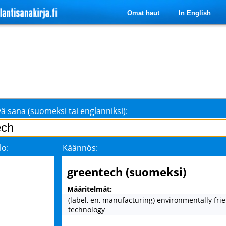
Omat haut
In English
ä sana (suomeksi tai englanniksi):
lo:
Käännös:
greentech (suomeksi)
Määritelmät:
(label, en, manufacturing) environmentally fri
technology