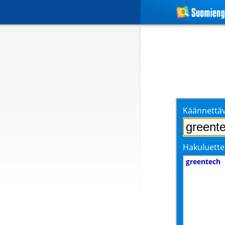
Käännettäv
Hakuluette
greentech