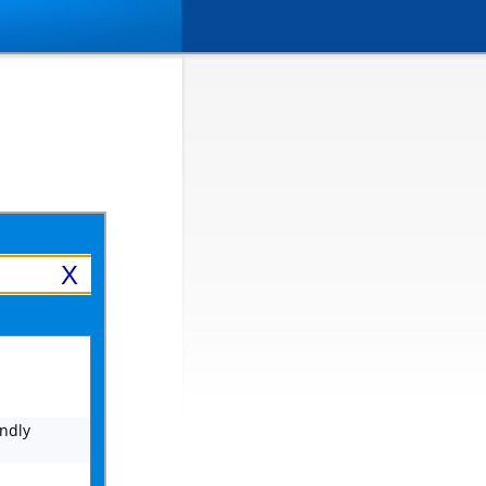
X
endly