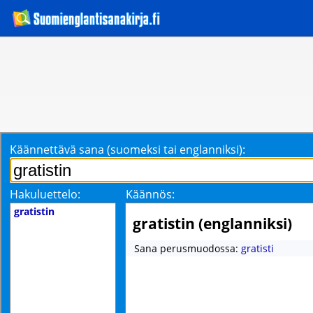
Käännettävä sana (suomeksi tai englanniksi):
Hakuluettelo:
Käännös:
gratistin
gratistin (englanniksi)
Sana perusmuodossa:
gratisti