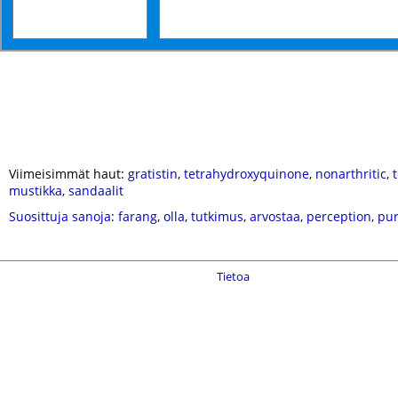
Viimeisimmät haut:
gratistin
,
tetrahydroxyquinone
,
nonarthritic
,
mustikka
,
sandaalit
Suosittuja sanoja
:
farang
,
olla
,
tutkimus
,
arvostaa
,
perception
,
pu
Tietoa