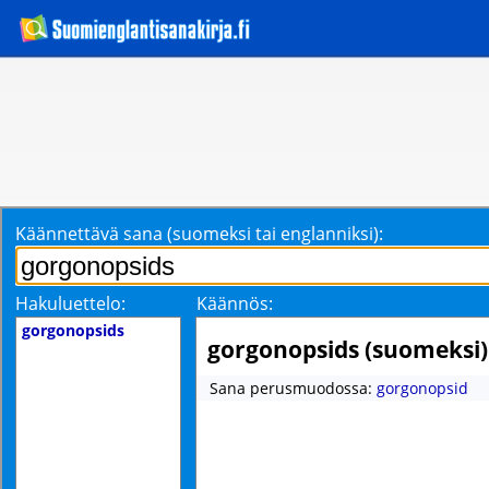
Käännettävä sana (suomeksi tai englanniksi):
Hakuluettelo:
Käännös:
gorgonopsids
gorgonopsids (suomeksi)
Sana perusmuodossa:
gorgonopsid