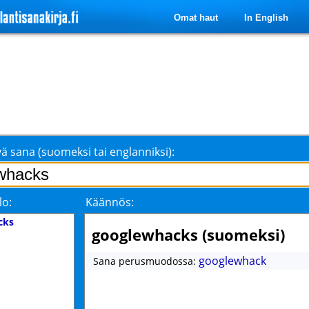
Omat haut
In English
ä sana (suomeksi tai englanniksi):
lo:
Käännös:
cks
googlewhacks (suomeksi)
googlewhack
Sana perusmuodossa: