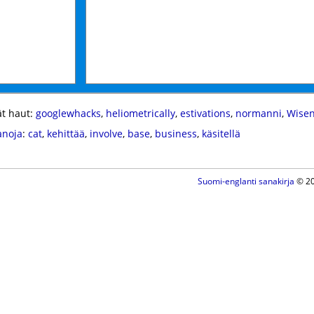
t haut:
googlewhacks
,
heliometrically
,
estivations
,
normanni
,
Wisen
anoja
:
cat
,
kehittää
,
involve
,
base
,
business
,
käsitellä
Suomi-englanti sanakirja
© 20