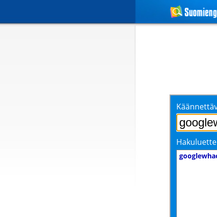
Käännettäv
Hakuluette
googlewha