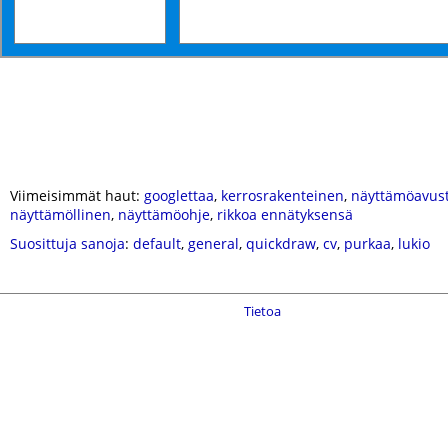
Viimeisimmät haut:
googlettaa
,
kerrosrakenteinen
,
näyttämöavust
näyttämöllinen
,
näyttämöohje
,
rikkoa ennätyksensä
Suosittuja sanoja
:
default
,
general
,
quickdraw
,
cv
,
purkaa
,
lukio
Tietoa