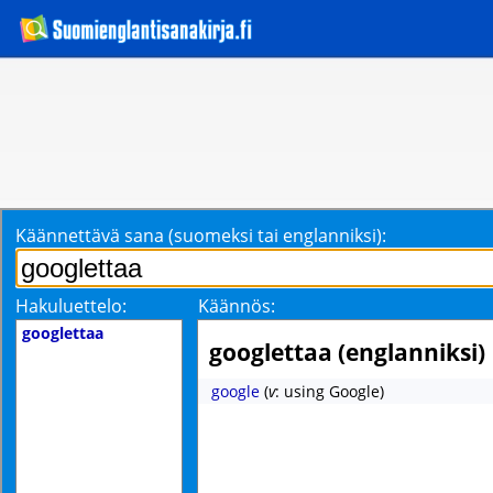
Käännettävä sana (suomeksi tai englanniksi):
Hakuluettelo:
Käännös:
googlettaa
googlettaa (englanniksi)
google
(
v
: using Google)