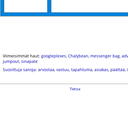
Viimeisimmät haut:
googleplexes
,
Chalybean
,
messenger bag
,
ad
jumpout
,
sinapate
Suosittuja sanoja
:
arvostaa
,
vastuu
,
tapahtuma
,
asiakas
,
päättää
,
Tietoa