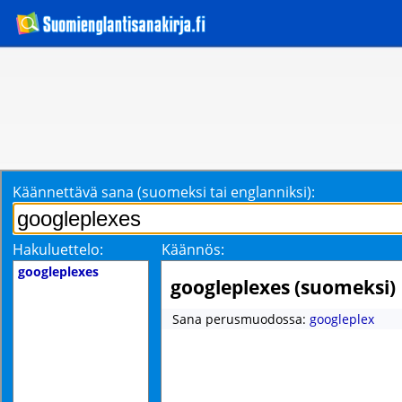
Käännettävä sana (suomeksi tai englanniksi):
Hakuluettelo:
Käännös:
googleplexes
googleplexes (suomeksi)
Sana perusmuodossa:
googleplex