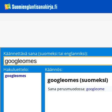
Käännettävä sana (suomeksi tai englanniksi):
Hakuluettelo:
Käännös:
googleomes
googleomes (suomeksi)
Sana perusmuodossa:
googleome