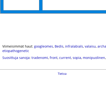
Viimeisimmät haut:
googleomes
,
Bedis
,
infralabials
,
valaisu
,
arch
etiopathogenetic
Suosittuja sanoja
:
tradenomi
,
front
,
current
,
sopia
,
monipuolinen
Tietoa