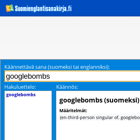
Käännettävä sana (suomeksi tai englanniksi):
Hakuluettelo:
Käännös:
googlebombs
googlebombs (suomeksi)
Määritelmät:
(en-third-person singular of, googleb