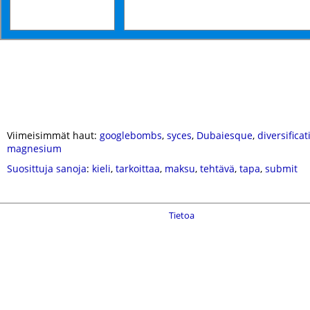
Viimeisimmät haut:
googlebombs
,
syces
,
Dubaiesque
,
diversificat
magnesium
Suosittuja sanoja
:
kieli
,
tarkoittaa
,
maksu
,
tehtävä
,
tapa
,
submit
Tietoa