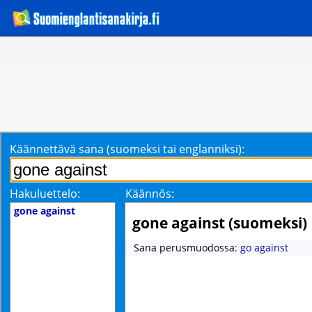
Käännettävä sana (suomeksi tai englanniksi):
Hakuluettelo:
Käännös:
gone against
gone against (suomeksi)
Sana perusmuodossa:
go against