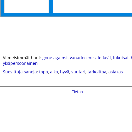
Viimeisimmät haut:
gone against
,
vanadocenes
,
letkeät
,
lukuisat
,
yksipersoonainen
Suosittuja sanoja
:
tapa
,
aika
,
hyvä
,
suutari
,
tarkoittaa
,
asiakas
Tietoa