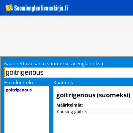
Käännettävä sana (suomeksi tai englanniksi):
Hakuluettelo:
Käännös:
goitrigenous
goitrigenous (suomeksi)
Määritelmät:
Causing goitre.