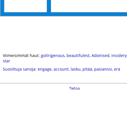
Viimeisimmät haut:
goitrigenous
,
beautifulest
,
Adonised
,
insidery
star
Suosittuja sanoja
:
engage
,
account
,
lasku
,
pitää
,
pasianssi
,
erä
Tietoa