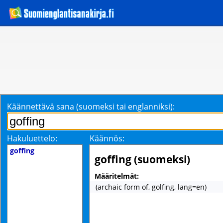
Käännettävä sana (suomeksi tai englanniksi):
Hakuluettelo:
Käännös:
goffing
goffing (suomeksi)
Määritelmät:
(archaic form of, golfing, lang=en)