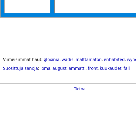
Viimeisimmät haut:
gloxinia
,
wadis
,
malttamaton
,
enhabited
,
wyn
Suosittuja sanoja
:
loma
,
august
,
ammatti
,
front
,
kuukaudet
,
fall
Tietoa