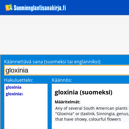
Käännettävä sana (suomeksi tai englanniksi):
Hakuluettelo:
Käännös:
gloxinia
gloxinia (suomeksi)
gloxinia
s
Määritelmät:
Any of several South American plants 
''Gloxinia'' or (taxlink, Sinningia, genu
that have showy, colourful flowers