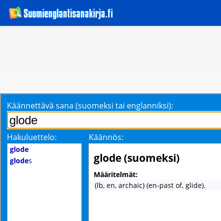
Käännettävä sana (suomeksi tai englanniksi):
Hakuluettelo:
Käännös:
glode
glode (suomeksi)
glode
s
Määritelmät:
(lb, en, archaic) (en-past of, glide).