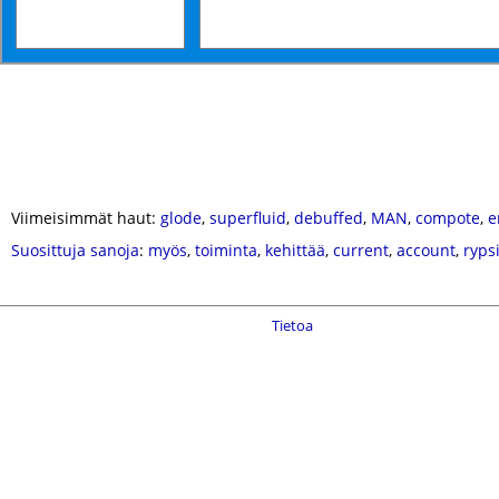
Viimeisimmät haut:
glode
,
superfluid
,
debuffed
,
MAN
,
compote
,
e
Suosittuja sanoja
:
myös
,
toiminta
,
kehittää
,
current
,
account
,
rypsi
Tietoa