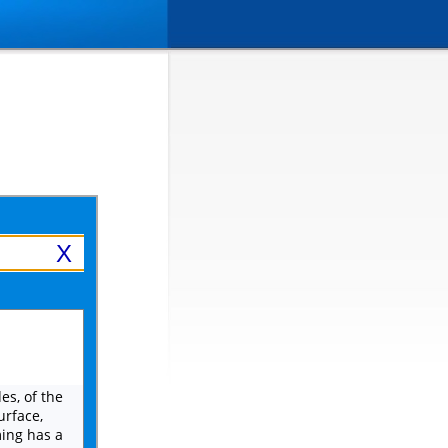
X
es, of the
urface,
ming has a