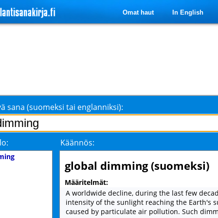
Omat haut
In English
ä sana (suomeksi tai englanniksi):
lo:
Käännös:
ming
global dimming (suomeksi)
Määritelmät:
A worldwide decline, during the last few decad
intensity of the sunlight reaching the Earth's s
caused by particulate air pollution. Such dim