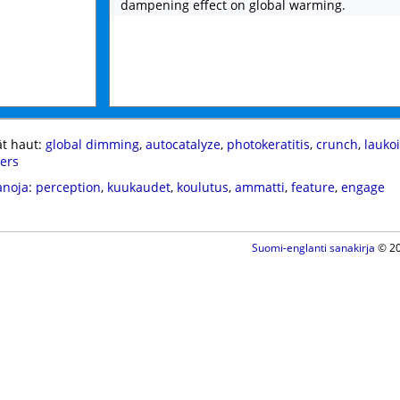
dampening effect on global warming.
t haut:
global dimming
,
autocatalyze
,
photokeratitis
,
crunch
,
laukoi
ers
anoja
:
perception
,
kuukaudet
,
koulutus
,
ammatti
,
feature
,
engage
Suomi-englanti sanakirja
© 20