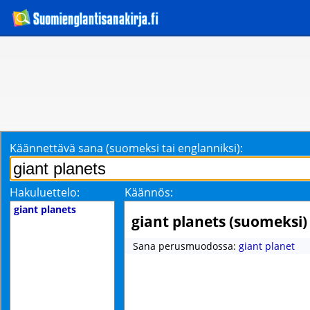
Käännettävä sana (suomeksi tai englanniksi):
Hakuluettelo:
Käännös:
giant planets
giant planets (suomeksi)
Sana perusmuodossa:
giant planet