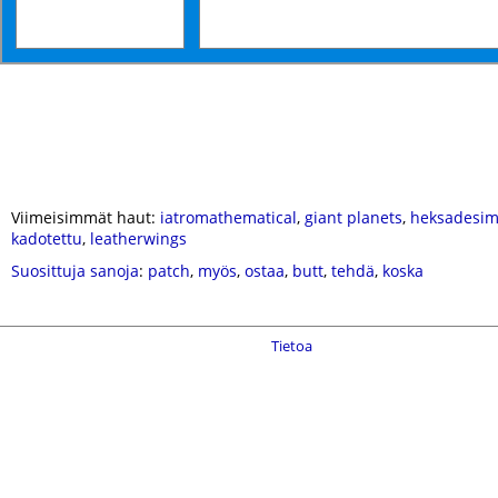
Viimeisimmät haut:
iatromathematical
,
giant planets
,
heksadesim
kadotettu
,
leatherwings
Suosittuja sanoja
:
patch
,
myös
,
ostaa
,
butt
,
tehdä
,
koska
Tietoa