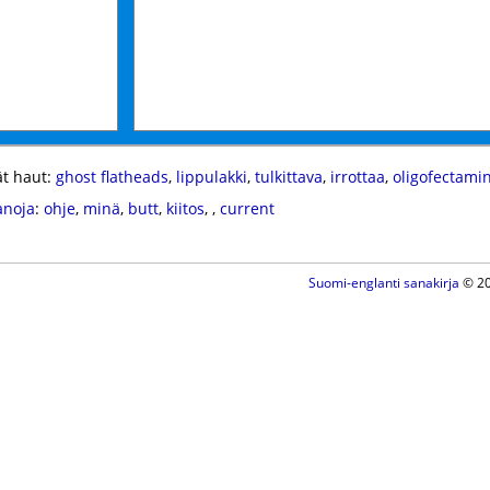
t haut:
ghost flatheads
,
lippulakki
,
tulkittava
,
irrottaa
,
oligofectami
anoja
:
ohje
,
minä
,
butt
,
kiitos
,
,
current
Suomi-englanti sanakirja
© 20