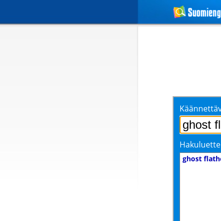
Käännettäv
Hakuluette
ghost flat