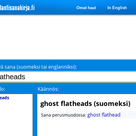
Omat haut
In English
ä sana (suomeksi tai englanniksi):
lo:
Käännös:
heads
ghost flatheads (suomeksi)
ghost flathead
Sana perusmuodossa: