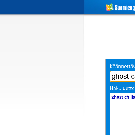
Käännettäv
Hakuluette
ghost chilis