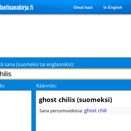
Omat haut
In English
ä sana (suomeksi tai englanniksi):
lo:
Käännös:
ghost chilis (suomeksi)
ghost chili
Sana perusmuodossa: