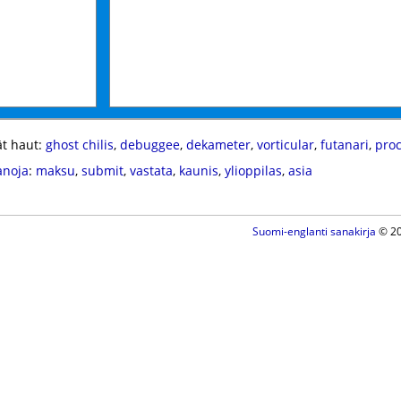
t haut:
ghost chilis
,
debuggee
,
dekameter
,
vorticular
,
futanari
,
proc
anoja
:
maksu
,
submit
,
vastata
,
kaunis
,
ylioppilas
,
asia
Suomi-englanti sanakirja
© 20