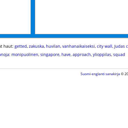
t haut:
getted
,
zakuska
,
huvilan
,
vanhanaikaiseksi
,
city wall
,
Judas c
anoja
:
monipuolinen
,
singapore
,
have
,
approach
,
ylioppilas
,
squad
Suomi-englanti sanakirja
© 20