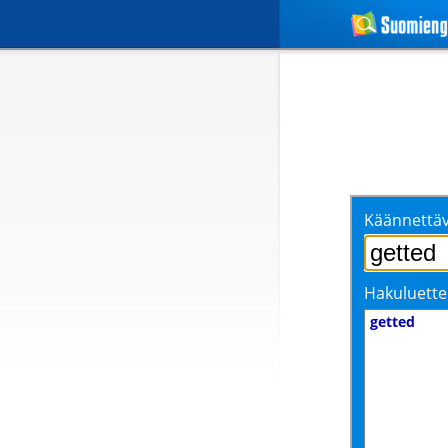
Käännettäv
Hakuluette
getted