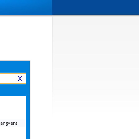
X
 lang=en)