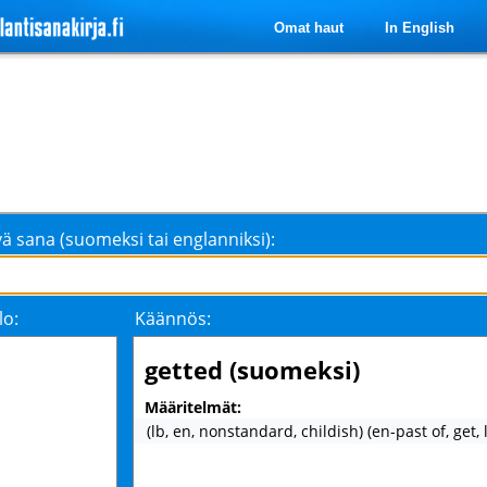
Omat haut
In English
ä sana (suomeksi tai englanniksi):
lo:
Käännös:
getted (suomeksi)
Määritelmät:
(lb, en, nonstandard, childish) (en-past of, get,