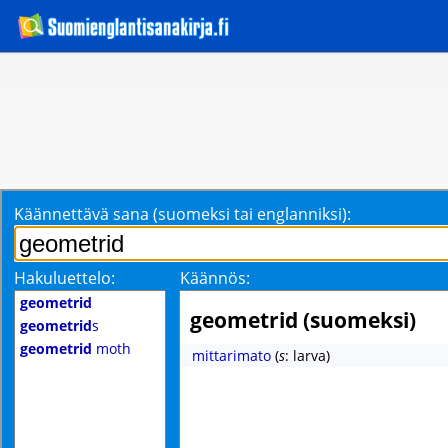
Käännettävä sana (suomeksi tai englanniksi):
Hakuluettelo:
Käännös:
geometrid
geometrid (suomeksi)
geometrid
s
geometrid
moth
mittarimato
(
s
: larva)