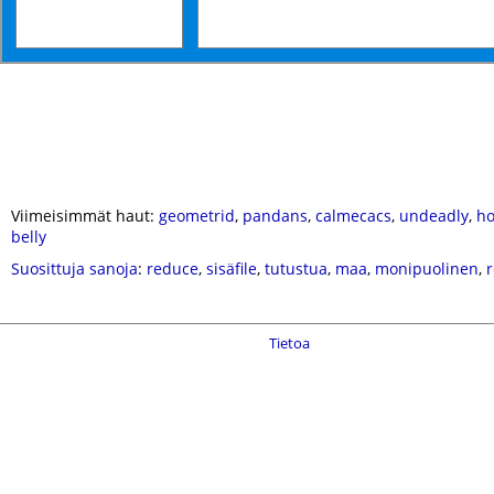
Viimeisimmät haut:
geometrid
,
pandans
,
calmecacs
,
undeadly
,
ho
belly
Suosittuja sanoja
:
reduce
,
sisäfile
,
tutustua
,
maa
,
monipuolinen
,
Tietoa