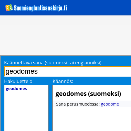
Käännettävä sana (suomeksi tai englanniksi):
Hakuluettelo:
Käännös:
geodomes
geodomes (suomeksi)
Sana perusmuodossa:
geodome