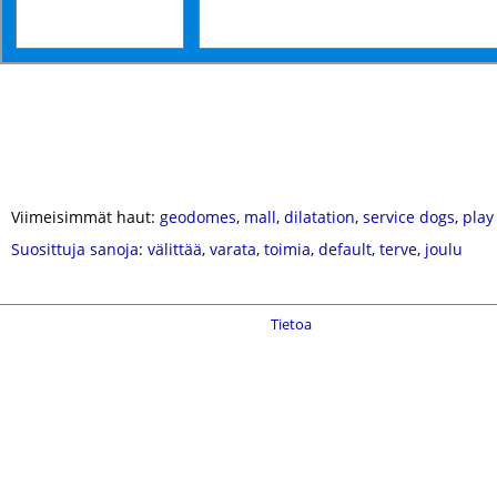
Viimeisimmät haut:
geodomes
,
mall
,
dilatation
,
service dogs
,
play
Suosittuja sanoja
:
välittää
,
varata
,
toimia
,
default
,
terve
,
joulu
Tietoa