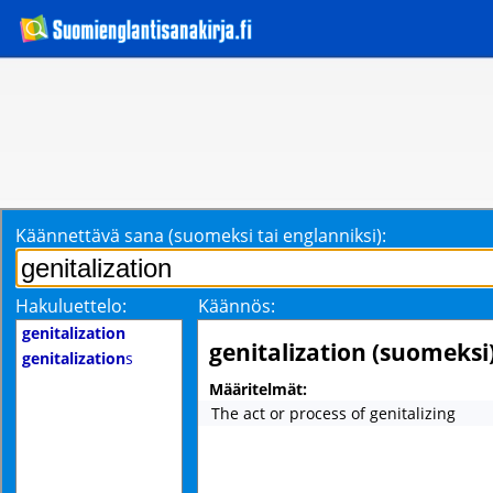
Käännettävä sana (suomeksi tai englanniksi):
Hakuluettelo:
Käännös:
genitalization
genitalization (suomeksi
genitalization
s
Määritelmät:
The act or process of genitalizing