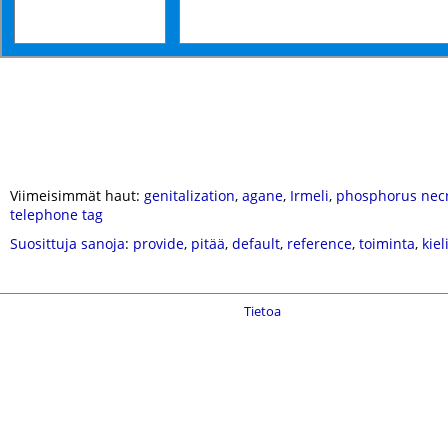
Viimeisimmät haut:
genitalization
,
agane
,
Irmeli
,
phosphorus necr
telephone tag
Suosittuja sanoja
:
provide
,
pitää
,
default
,
reference
,
toiminta
,
kiel
Tietoa