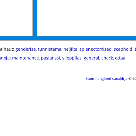
t haut:
genderise
,
tunnistama
,
neljiltä
,
splenectomized
,
scaphoid
,
anoja
:
maintenance
,
pasianssi
,
ylioppilas
,
general
,
check
,
ottaa
Suomi-englanti sanakirja
© 20