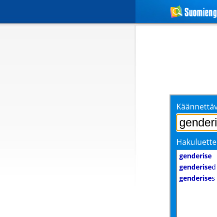
Käännettäv
Hakuluette
genderise
genderise
d
genderise
s