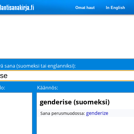
Omat haut
In English
ä sana (suomeksi tai englanniksi):
lo:
Käännös:
genderise (suomeksi)
genderize
Sana perusmuodossa: