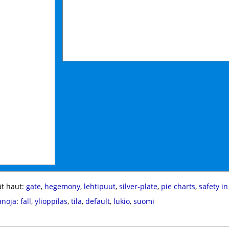
t haut:
gate
,
hegemony
,
lehtipuut
,
silver-plate
,
pie charts
,
safety i
anoja
:
fall
,
ylioppilas
,
tila
,
default
,
lukio
,
suomi