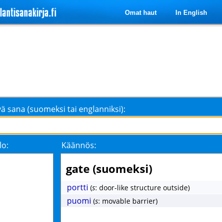
Omat haut
In English
ä sana (suomeksi tai englanniksi):
lo:
Käännös:
gate (suomeksi)
portti
(
s
: door-like structure outside)
puomi
(
s
: movable barrier)