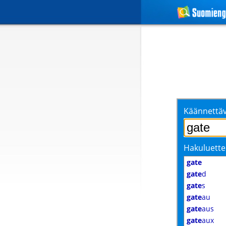
Käännettäv
Hakuluette
gate
gate
d
gate
s
gate
au
gate
aus
gate
aux