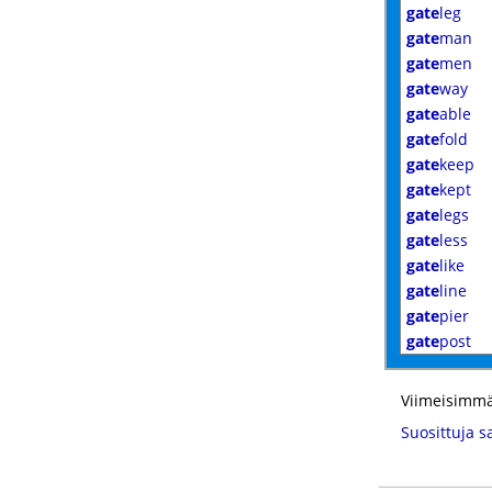
gate
leg
gate
man
gate
men
gate
way
gate
able
gate
fold
gate
keep
gate
kept
gate
legs
gate
less
gate
like
gate
line
gate
pier
gate
post
Viimeisimmä
Suosittuja s