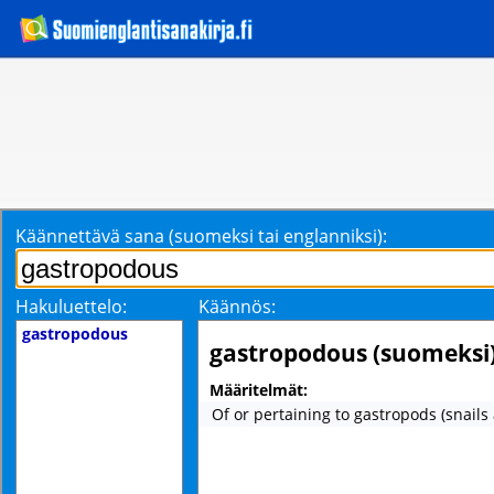
Käännettävä sana (suomeksi tai englanniksi):
Hakuluettelo:
Käännös:
gastropodous
gastropodous (suomeksi
Määritelmät:
Of or pertaining to gastropods (snails 