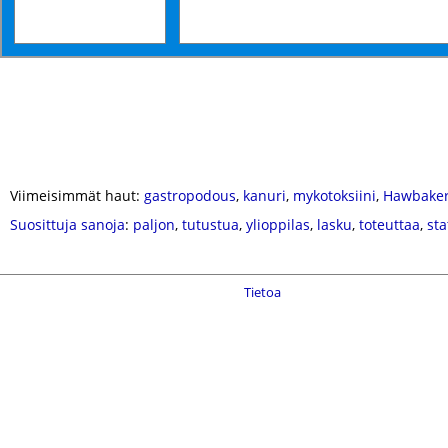
Viimeisimmät haut:
gastropodous
,
kanuri
,
mykotoksiini
,
Hawbake
Suosittuja sanoja
:
paljon
,
tutustua
,
ylioppilas
,
lasku
,
toteuttaa
,
sta
Tietoa