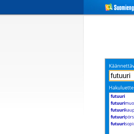
Käännettäv
Hakuluette
futuuri
futuuri
muo
futuuri
kau
futuuri
pörs
futuuri
sop