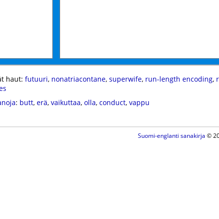
t haut:
futuuri
,
nonatriacontane
,
superwife
,
run-length encoding
,
r
es
anoja
:
butt
,
erä
,
vaikuttaa
,
olla
,
conduct
,
vappu
Suomi-englanti sanakirja
© 20