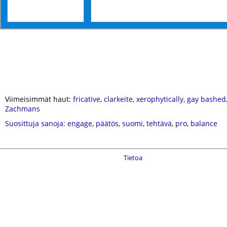
Viimeisimmät haut:
fricative
,
clarkeite
,
xerophytically
,
gay bashed
Zachmans
Suosittuja sanoja
:
engage
,
päätös
,
suomi
,
tehtävä
,
pro
,
balance
Tietoa