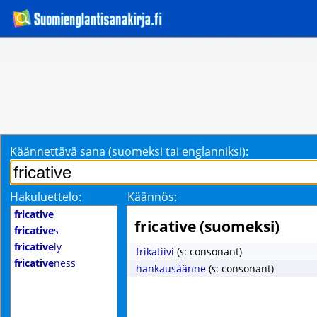
Käännettävä sana (suomeksi tai englanniksi):
Hakuluettelo:
Käännös:
fricative
fricative (suomeksi)
fricative
s
fricative
ly
frikatiivi
(
s
: consonant)
fricative
ness
hankausäänne
(
s
: consonant)