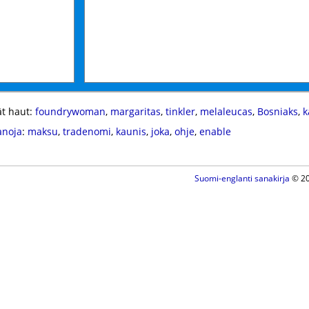
t haut:
foundrywoman
,
margaritas
,
tinkler
,
melaleucas
,
Bosniaks
,
k
anoja
:
maksu
,
tradenomi
,
kaunis
,
joka
,
ohje
,
enable
Suomi-englanti sanakirja
© 20