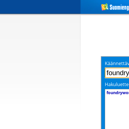
Käännettäv
Hakuluette
foundryw