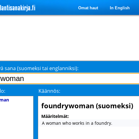
Omat haut
In English
ä sana (suomeksi tai englanniksi):
lo:
Käännös:
oman
foundrywoman (suomeksi)
Määritelmät:
A woman who works in a foundry.