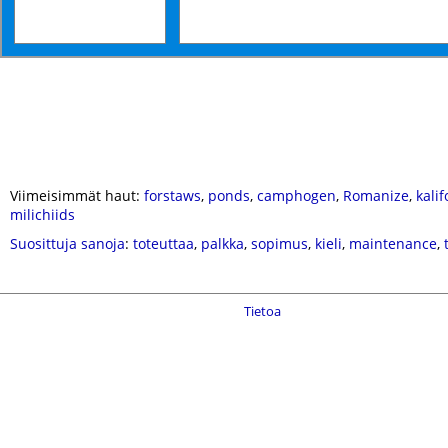
Viimeisimmät haut:
forstaws
,
ponds
,
camphogen
,
Romanize
,
kali
milichiids
Suosittuja sanoja
:
toteuttaa
,
palkka
,
sopimus
,
kieli
,
maintenance
,
Tietoa