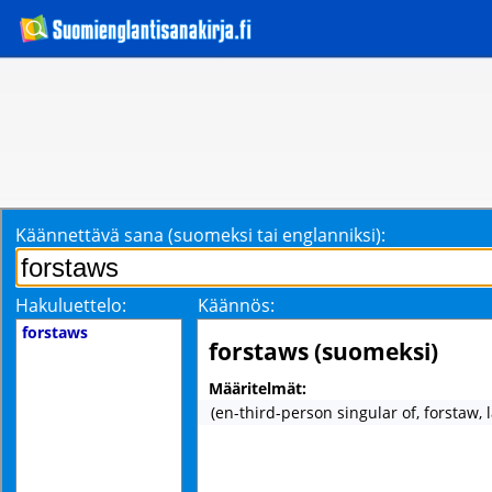
Käännettävä sana (suomeksi tai englanniksi):
Hakuluettelo:
Käännös:
forstaws
forstaws (suomeksi)
Määritelmät:
(en-third-person singular of, forstaw,