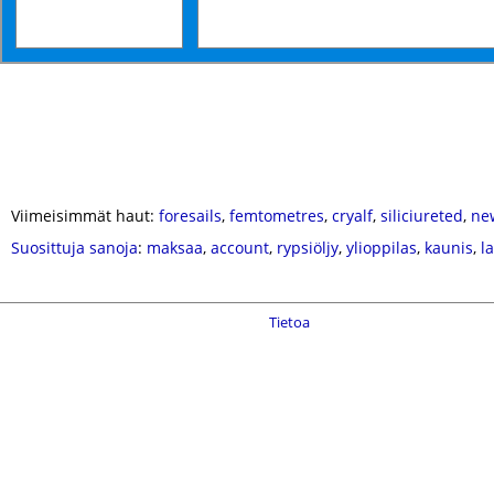
Viimeisimmät haut:
foresails
,
femtometres
,
cryalf
,
siliciureted
,
ne
Suosittuja sanoja
:
maksaa
,
account
,
rypsiöljy
,
ylioppilas
,
kaunis
,
l
Tietoa