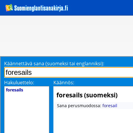
Käännettävä sana (suomeksi tai englanniksi):
Hakuluettelo:
Käännös:
foresails
foresails (suomeksi)
Sana perusmuodossa:
foresail