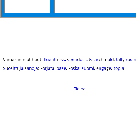
Viimeisimmät haut:
fluentness
,
spendocrats
,
archmold
,
tally roo
Suosittuja sanoja
:
korjata
,
base
,
koska
,
suomi
,
engage
,
sopia
Tietoa