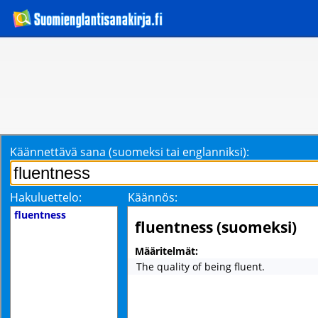
Käännettävä sana (suomeksi tai englanniksi):
Hakuluettelo:
Käännös:
fluentness
fluentness (suomeksi)
Määritelmät:
The quality of being fluent.