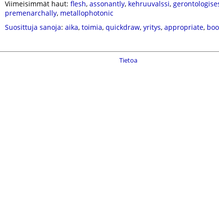
Viimeisimmät haut:
flesh
,
assonantly
,
kehruuvalssi
,
gerontologises
premenarchally
,
metallophotonic
Suosittuja sanoja
:
aika
,
toimia
,
quickdraw
,
yritys
,
appropriate
,
boo
Tietoa