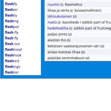
flesh
fly
ruumis
(
s
: Raamattu)
flesh
ier
lihaa ja verta
(
s
: kuvaannollinen)
flesh
ily
lähisukulainen
(
s
)
flesh
ing
malto
(
s
: kasvitiede / edible part of fr
flesh
pot
hedelmäliha
(
s
: edible part of fruit/ve
flesh
-fly
paljas pinta
(
s
)
flesh
fly
alaston iho
(
s
)
flesh
out
keltaisen vaaleanpunainen väri
(
s
)
flesh
hood
antaa maistaa lihaa
(
v
)
flesh
hook
päästää verenmakuun
(
v
)
flesh
iest
flesh
ings
flesh
lier