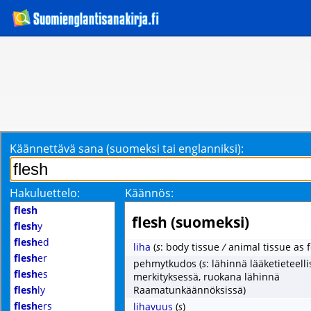
Käännettävä sana (suomeksi tai englanniksi):
Hakuluettelo:
Käännös:
flesh
flesh (suomeksi)
flesh
y
flesh
ed
liha
(
s
: body tissue
/
animal tissue as 
flesh
er
pehmytkudos
(
s
: lähinnä lääketieteell
flesh
es
merkityksessä, ruokana lähinnä
flesh
ly
Raamatunkäännöksissä)
flesh
ers
lihavuus
(
s
)