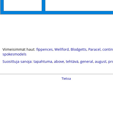
Viimeisimmät haut:
fippences
,
Wellford
,
Blodgetts
,
Paracel
,
contin
spokesmodels
Suosittuja sanoja
:
tapahtuma
,
above
,
tehtävä
,
general
,
august
,
pr
Tietoa