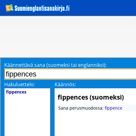
Käännettävä sana (suomeksi tai englanniksi):
Hakuluettelo:
Käännös:
fippences
fippences (suomeksi)
Sana perusmuodossa:
fippence