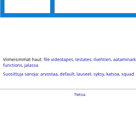
Viimeisimmät haut:
file videotapes
,
testates
,
ilvehtien
,
aataminaik
functions
,
jalassa
Suosittuja sanoja
:
arvostaa
,
default
,
lauseet
,
syksy
,
katsoa
,
squad
Tietoa