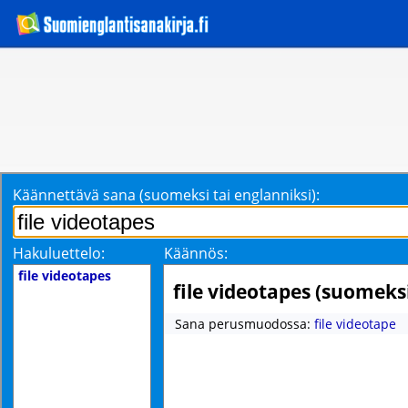
Käännettävä sana (suomeksi tai englanniksi):
Hakuluettelo:
Käännös:
file videotapes
file videotapes (suomeks
Sana perusmuodossa:
file videotape